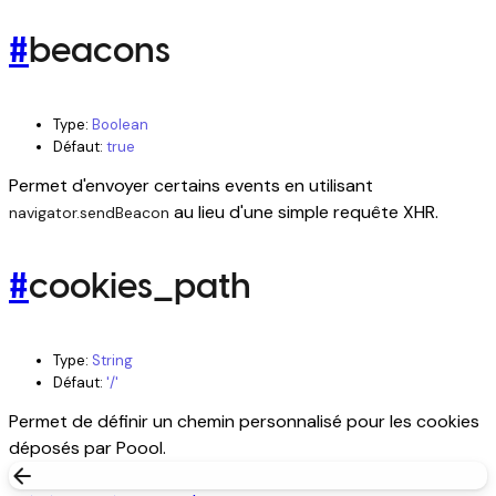
#
beacons
Type:
Boolean
Défaut:
true
Permet d'envoyer certains events en utilisant
au lieu d'une simple requête XHR.
navigator.sendBeacon
#
cookies_path
Type:
String
Défaut:
'/'
Permet de définir un chemin personnalisé pour les cookies
déposés par Poool.
arrow_back