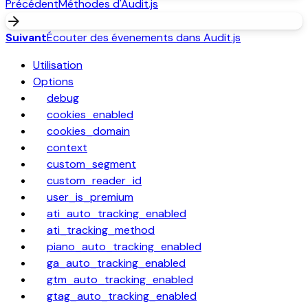
Précédent
Méthodes d'Audit.js
arrow_forward
Suivant
Écouter des évenements dans Audit.js
Utilisation
Options
debug
cookies_enabled
cookies_domain
context
custom_segment
custom_reader_id
user_is_premium
ati_auto_tracking_enabled
ati_tracking_method
piano_auto_tracking_enabled
ga_auto_tracking_enabled
gtm_auto_tracking_enabled
gtag_auto_tracking_enabled