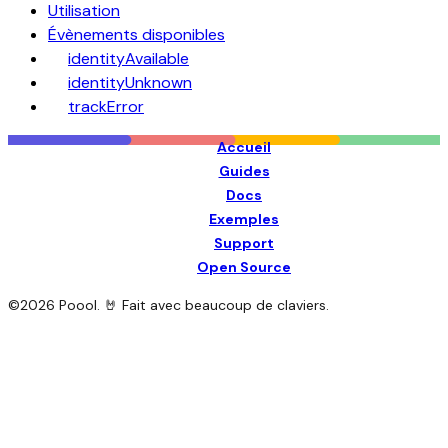
Utilisation
Évènements disponibles
identityAvailable
identityUnknown
trackError
Accueil
Guides
Docs
Exemples
Support
Open Source
©
2026
Poool. 🤘 Fait avec beaucoup de claviers.