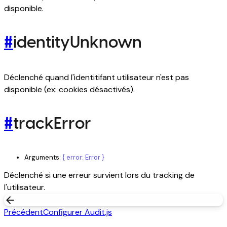
disponible.
#
identityUnknown
Déclenché quand l'identitifant utilisateur n'est pas
disponible (ex: cookies désactivés).
#
trackError
Arguments:
{ error: Error }
Déclenché si une erreur survient lors du tracking de
l'utilisateur.
arrow_back
Précédent
Configurer Audit.js